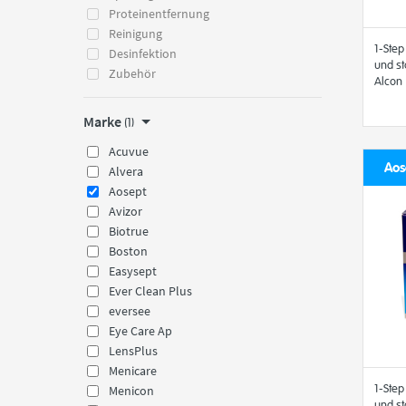
Proteinentfernung
Reinigung
1-Step
Desinfektion
und st
Zubehör
Alcon
Marke
(1)
Acuvue
Aos
Alvera
Aosept
Avizor
Biotrue
Boston
Easysept
Ever Clean Plus
eversee
Eye Care Ap
LensPlus
Menicare
1-Step
Menicon
und st