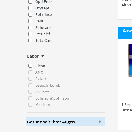
Opti-Free
Alcon
Oxysept
Polyrinse
Renu
Solocare
Aose
Steriblef
TotalCare
Labor
Alcon
AMO
Avizor
Bausch+Lomb
eversee
Johnson&Johnson
Menicon
1-Step
Linsen
Gesundheit Ihrer Augen