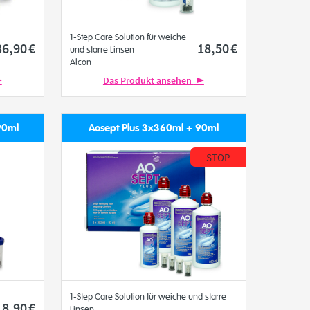
1-Step Care Solution für weiche
36
,90
€
18
,50
€
und starre Linsen
Alcon
Das Produkt ansehen
90ml
Aosept Plus 3x360ml + 90ml
STOP
1-Step Care Solution für weiche und starre
8
,90
€
Linsen