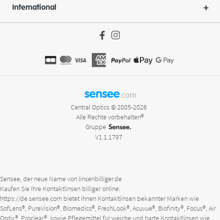
International
sensee
.com
Central Optics © 2005-2026
Alle Rechte vorbehalten®
Gruppe
V1.1.1797
Sensee, der neue Name von linsenbilliger.de
Kaufen Sie Ihre Kontaktlinsen billiger online:
https://de.sensee.com
bietet Ihnen Kontaktlinsen bekannter Marken wie
SofLens®, PureVision®, Biomedics®, FreshLook®, Acuvue®, Biofinity®, Focus®, Air
Optix®, Proclear®, sowie Pflegemittel für weiche und harte Kontaktlinsen wie