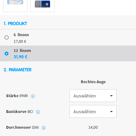
1. PRODUKT
6
linsen
17
,90
€
12
linsen
31
,90
€
2. PARAMETER
Rechtes Auge
Stärke
(PWR)
i
Basiskurve
(BC)
i
Durchmesser
14,00
(DIA)
i