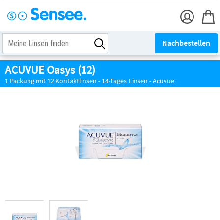
Nachbestellen
ACUVUE Oasys (12)
1 Packung mit 12 Kontaktlinsen - 14-Tages Linsen - Acuvue