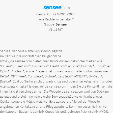
sensee
.com
Central Optics © 2005-2026
Alle Rechte vorbehalten®
Gruppe
V1.1.1797
Sensee, der neue Name von linsenbilliger.de
Kaufen Sie Ihre Kontaktlinsen billiger online:
https://de.sensee.com
bietet Ihnen Kontaktlinsen bekannter Marken wie
SofLens®, PureVision®, Biomedics®, FreshLook®, Acuvue®, Biofinity®, Focus®, Air
Optix®, Proclear®, sowie Pflegemittel für weiche und harte Kontaktlinsen wie
ReNu®, OPTI Free®, Complete®, Biotrue®, EasySept®, AOSEPT®, OxySept®,
Boston®. Egal ob Sie kurzsichtig, weitsichtig sind oder unter Astigmatismus oder
Altersweitsichtigkeit leiden, auf
de.sensee.com
finden Sie die Kontaktlinsen, die
Ihnen Ihr Arzt verschrieben hat. Die Website
de.sensee.com
wird von Optikern
geleitet und bietet Ihnen die gleiche Servicequalität wie ein traditioneller
Optiker sowie die Möglichkeit, viel Geld zu sparen. Alle auf der Website
angebotenen Kontaktlinsen und Pflegeprodukte kommen ausschließlich von
den Laboren Bausch & Lomb©, CooperVision©, Johnson & Johnson©, AMO©,