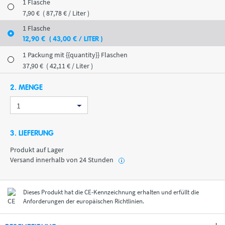
1 Flasche
7
,90
€
( 87
,78
€
/ Liter )
1 Flasche
12
,90
€
( 43
,00
€
/ LITER )
1 Packung mit {{quantity}} Flaschen
37
,90
€
( 42
,11
€
/ Liter )
2. MENGE
3. LIEFERUNG
Produkt auf Lager
Versand innerhalb von 24 Stunden
i
Dieses Produkt hat die CE-Kennzeichnung erhalten und erfüllt die
Anforderungen der europäischen Richtlinien.