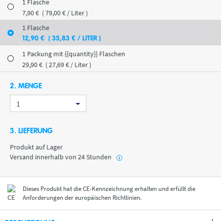
1 Flasche
7
,90
€
( 79
,00
€
/ Liter )
1 Flasche
12
,90
€
( 35
,83
€
/ LITER )
1 Packung mit {{quantity}} Flaschen
29
,90
€
( 27
,69
€
/ Liter )
2. MENGE
3. LIEFERUNG
Produkt auf Lager
Versand innerhalb von 24 Stunden
i
Dieses Produkt hat die CE-Kennzeichnung erhalten und erfüllt die
Anforderungen der europäischen Richtlinien.