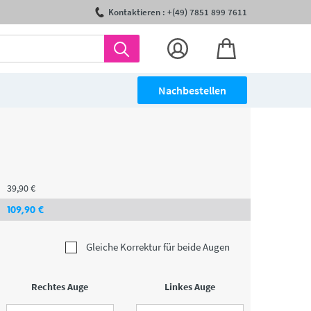
Kontaktieren : +(49) 7851 899 7611
Nachbestellen
39
,90
€
109
,90
€
Gleiche Korrektur für beide Augen
Rechtes Auge
Linkes Auge