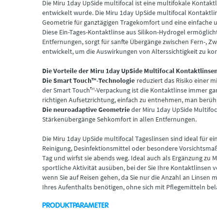
Die Miru 1day UpSide multifocal ist eine multifokale Kontak
entwickelt wurde. Die Miru 1day UpSide multifocal Kontaktli
Geometrie für ganztägigen Tragekomfort und eine einfache
Diese Ein-Tages-Kontaktlinse aus Silikon-Hydrogel ermöglicht
Entfernungen, sorgt für sanfte Übergänge zwischen Fern-, Z
entwickelt, um die Auswirkungen von Alterssichtigkeit zu kor
Die Vorteile der Miru 1day UpSide Multifocal Kontaktlinsen
Die Smart Touch™-Technologie
reduziert das Risiko einer 
der Smart Touch™-Verpackung ist die Kontaktlinse immer garan
richtigen Aufsetzrichtung, einfach zu entnehmen, man berühr
Die neuroadaptive Geometrie
der Miru 1day UpSide Multifoca
Stärkenübergänge Sehkomfort in allen Entfernungen.
Die Miru 1day UpSide multifocal Tageslinsen sind ideal für ei
Reinigung, Desinfektionsmittel oder besondere Vorsichtsma
Tag und wirfst sie abends weg. Ideal auch als Ergänzung zu 
sportliche Aktivität ausüben, bei der Sie Ihre Kontaktlinsen 
wenn Sie auf Reisen gehen, da Sie nur die Anzahl an Linsen m
Ihres Aufenthalts benötigen, ohne sich mit Pflegemitteln be
PRODUKTPARAMETER