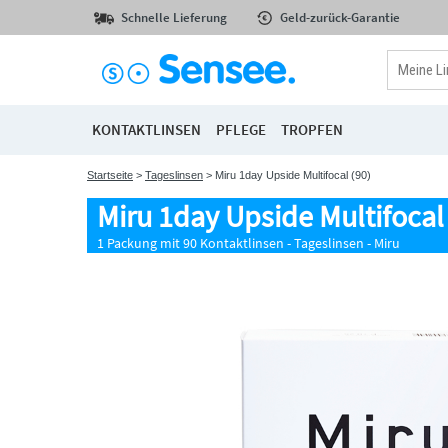
Schnelle Lieferung
Geld-zurück-Garantie
KONTAKTLINSEN
PFLEGE
TROPFEN
Startseite
>
Tageslinsen
> Miru 1day Upside Multifocal (90)
Miru 1day Upside Multifocal 
1 Packung mit 90 Kontaktlinsen - Tageslinsen - Miru