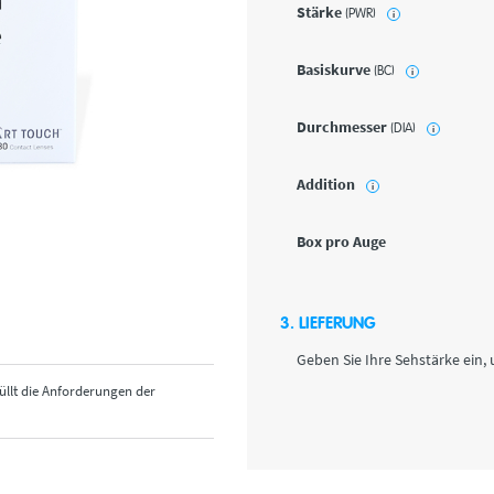
Stärke
(PWR)
i
Basiskurve
(BC)
i
Durchmesser
(DIA)
i
Addition
i
Box pro Auge
3. LIEFERUNG
Geben Sie Ihre Sehstärke ein, 
üllt die Anforderungen der