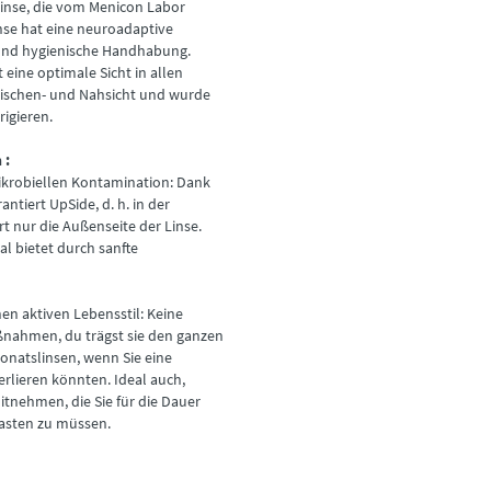
tlinse, die vom Menicon Labor
nse hat eine neuroadaptive
 und hygienische Handhabung.
 eine optimale Sicht in allen
wischen- und Nahsicht und wurde
rigieren.
 :
mikrobiellen Kontamination: Dank
tiert UpSide, d. h. in der
t nur die Außenseite der Linse.
l bietet durch sanfte
nen aktiven Lebensstil: Keine
ßnahmen, du trägst sie den ganzen
Monatslinsen, wenn Sie eine
verlieren könnten. Ideal auch,
itnehmen, die Sie für die Dauer
lasten zu müssen.