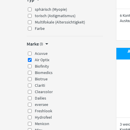
sphärisch (Myopie)
torisch (Astigmatismus)
6 Kont
Austa
Multifokale (Alterssichtigkeit)
Farbe
Marke
(1)
A
Acuvue
Air Optix
Biofinity
Biomedics
Biotrue
Clariti
Clearcolor
Dailies
eversee
Freshlook
Hydrofeel
Menicon
3 wei
Kontak