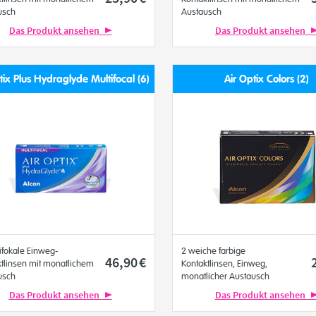
usch
Austausch
Das Produkt ansehen
Das Produkt ansehen
tix Plus Hydraglyde Multifocal (6)
Air Optix Colors (2)
ifokale Einweg-
2 weiche farbige
46
,90
€
tlinsen mit monatlichem
Kontaktlinsen, Einweg,
usch
monatlicher Austausch
Das Produkt ansehen
Das Produkt ansehen