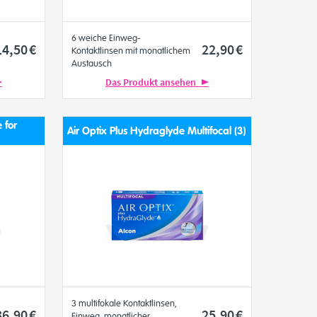
6 weiche Einweg-
14
,50
€
22
,90
€
Kontaktlinsen mit monatlichem
Austausch
Das Produkt ansehen
 for
Air Optix Plus Hydraglyde Multifocal (3)
3 multifokale Kontaktlinsen,
36
,90
€
25
,90
€
Einweg, monatlicher