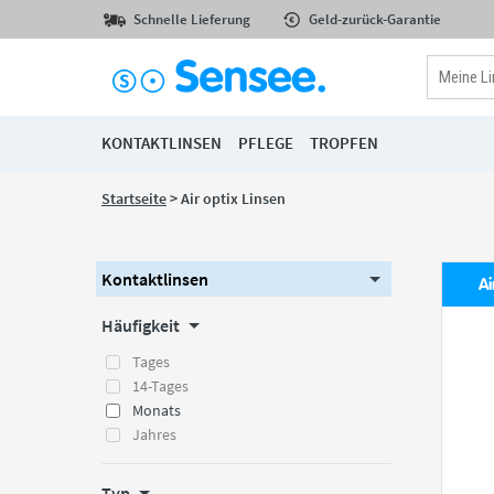
Schnelle Lieferung
Geld-zurück-Garantie
KONTAKTLINSEN
PFLEGE
TROPFEN
Startseite
> Air optix Linsen
Kontaktlinsen
Ai
Häufigkeit
Tages
14-Tages
Monats
Jahres
Typ