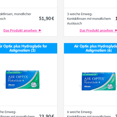
aktlinsen, monatlicher
3 weiche Einweg-
51
,90
€
usch
Kontaktlinsen mit monatlichem
Austausch
Das Produkt ansehen
Das Produkt ansehen
ir Optix plus Hydraglyde for
Air Optix plus Hydraglyde
Astigmatism (3)
Astigmatism (6)
che Einweg-
6 weiche Einweg-
23
,90
€
tlinsen mit monatlichem
Kontaktlinsen mit monatlichem