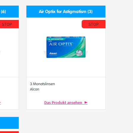
 (6)
Air Optix for Astigmatism (3)
STOP
STOP
3 Monatslinsen
Alcon
Das Produkt ansehen