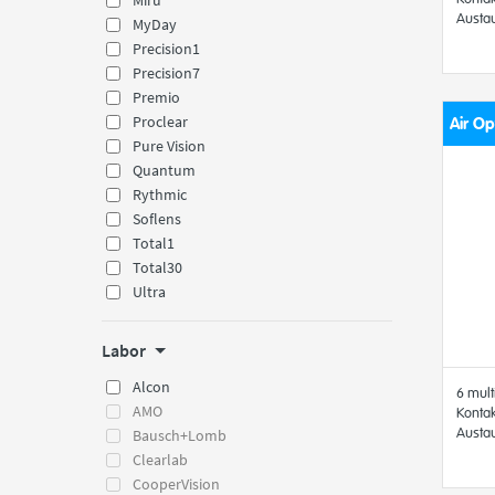
Miru
Austa
MyDay
Precision1
Precision7
Premio
Proclear
Air Op
Pure Vision
Quantum
Rythmic
Soflens
Total1
Total30
Ultra
Labor
Alcon
6 mult
AMO
Kontak
Austa
Bausch+Lomb
Clearlab
CooperVision