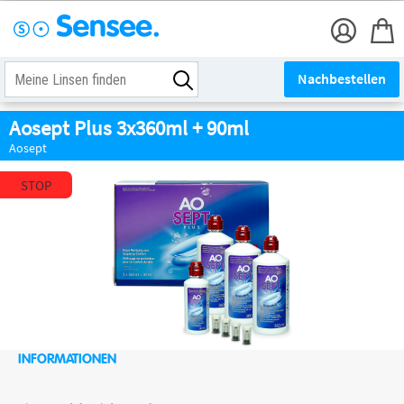
Nachbestellen
Aosept Plus 3x360ml + 90ml
Aosept
STOP
INFORMATIONEN