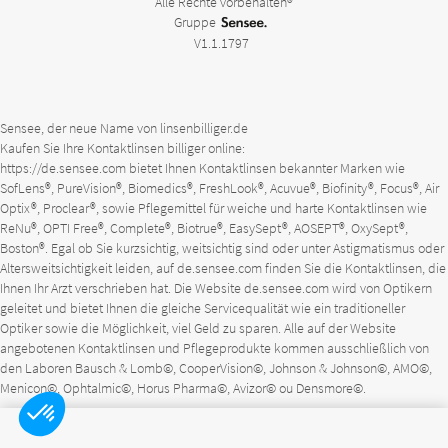
Alle Rechte vorbehalten®
Gruppe
V1.1.1797
Sensee, der neue Name von linsenbilliger.de
Kaufen Sie Ihre Kontaktlinsen billiger online:
https://de.sensee.com
bietet Ihnen Kontaktlinsen bekannter Marken wie
SofLens®, PureVision®, Biomedics®, FreshLook®, Acuvue®, Biofinity®, Focus®, Air
Optix®, Proclear®, sowie Pflegemittel für weiche und harte Kontaktlinsen wie
ReNu®, OPTI Free®, Complete®, Biotrue®, EasySept®, AOSEPT®, OxySept®,
Boston®. Egal ob Sie kurzsichtig, weitsichtig sind oder unter Astigmatismus oder
Altersweitsichtigkeit leiden, auf
de.sensee.com
finden Sie die Kontaktlinsen, die
Ihnen Ihr Arzt verschrieben hat. Die Website
de.sensee.com
wird von Optikern
geleitet und bietet Ihnen die gleiche Servicequalität wie ein traditioneller
Optiker sowie die Möglichkeit, viel Geld zu sparen. Alle auf der Website
angebotenen Kontaktlinsen und Pflegeprodukte kommen ausschließlich von
den Laboren Bausch & Lomb©, CooperVision©, Johnson & Johnson©, AMO©,
Menicon©, Ophtalmic©, Horus Pharma©, Avizor© ou Densmore©.