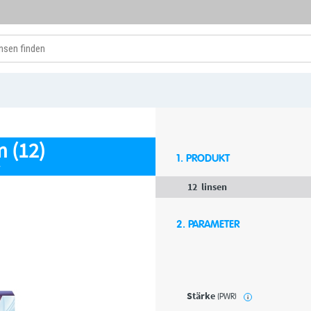
 (12)
1. PRODUKT
7
12
linsen
2. PARAMETER
Stärke
(PWR)
i