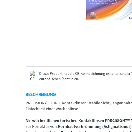
Dieses Produkt hat die CE-Kennzeichnung erhalten und erf
europäischen Richtlinien.
BESCHREIBUNG
PRECISION7™ TORIC Kontaktlinsen: stabile Sicht, langanhal
Einfachheit einer Wochenlinse
Die
wöchentlichen torischen Kontaktlinsen PRECISION7™
zur Korrektur von
Hornhautverkrümmung (Astigmatismus)