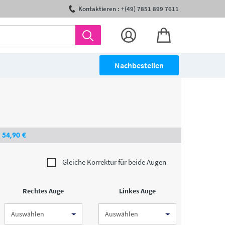
Kontaktieren : +(49) 7851 899 7611
Nachbestellen
54
,90
€
Gleiche Korrektur für beide Augen
Rechtes Auge
Linkes Auge