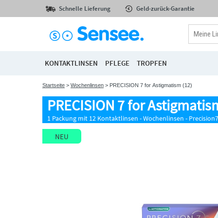
Schnelle Lieferung
Geld-zurück-Garantie
KONTAKTLINSEN
PFLEGE
TROPFEN
Startseite
>
Wochenlinsen
> PRECISION 7 for Astigmatism (12)
PRECISION 7 for Astigmatism
1 Packung mit 12 Kontaktlinsen - Wochenlinsen - Precision
NEU