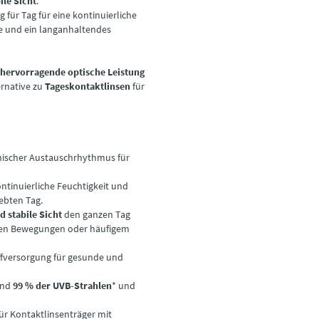
ile Sicht
.
g für Tag für eine kontinuierliche
se und ein langanhaltendes
hervorragende optische Leistung
ernative zu
Tageskontaktlinsen
für
enischer Austauschrhythmus für
kontinuierliche Feuchtigkeit und
iebten Tag.
d stabile Sicht
den ganzen Tag
llen Bewegungen oder häufigem
ffversorgung für gesunde und
nd
99 % der UVB-Strahlen
* und
für Kontaktlinsenträger mit