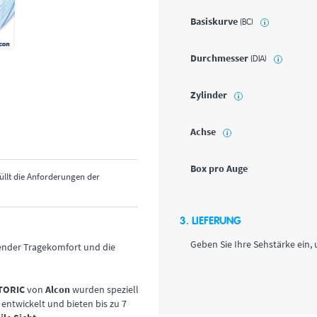
Basiskurve
(BC)
i
Durchmesser
(DIA)
i
Zylinder
i
Achse
i
Box pro Auge
üllt die Anforderungen der
3. LIEFERUNG
Geben Sie Ihre Sehstärke ein, 
tender Tragekomfort und die
 TORIC
von
Alcon
wurden speziell
entwickelt und bieten bis zu 7