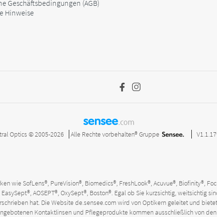
ne Geschäftsbedingungen (AGB)
he Hinweise
sensee
.com
tral Optics © 2005-2026
Alle Rechte vorbehalten®
Gruppe
V1.1.1
en wie SofLens®, PureVision®, Biomedics®, FreshLook®, Acuvue®, Biofinity®, Focus
EasySept®, AOSEPT®, OxySept®, Boston®. Egal ob Sie kurzsichtig, weitsichtig sind
verschrieben hat. Die Website
de.sensee.com
wird von Optikern geleitet und bietet 
site angebotenen Kontaktlinsen und Pflegeprodukte kommen ausschließlich von 