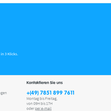
in 3 Klicks.
Kontaktieren Sie uns
+(49) 7851 899 7611
ngen
Montag bis Freitag,
von 09H bis 17H
oder
per e-mail