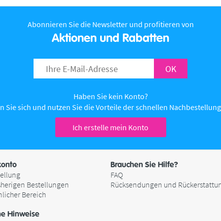
Abonnieren Sie die Newsletter und profitieren von
Aktionen und Rabatten
OK
Haben Sie kein Konto?
n Sie sich und nutzen Sie die Vorteile der schnellen Nachbestellung 
Ich erstelle mein Konto
onto
Brauchen Sie Hilfe?
ellung
FAQ
sherigen Bestellungen
Rücksendungen und Rückerstattu
nlicher Bereich
he Hinweise