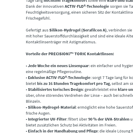
Tage lang
höchsten Tragekomfort
sowie eine
klare und stab
Dank der innovativen
ACTIV-FLO®-Technologie
sorgen sie Ta
Feuchtigkeitsversorgung, einen sicheren Sitz der Kontaktlin
Frischegefühl.
Gefertigt aus
Silikon-Hydrogel (Serafilcon A)
, verbinden sie
mit hoher Sauerstoffdurchlässigkeit und sind eine ideale Alt
Kontaktlinsenträger mit Astigmatismus.
Vorteile der PRECISION7™ TORIC Kontaktlinsen:
•
Jede Woche ein neues Linsenpaar
: ein einfacher und hygi
eine regelmäßige Pflegeroutine.
•
Exklusive ACTIV-FLO®-Technologie
: sorgt 7 Tage lang für 
bietet
bis zu 16 Stunden Tragekomfort pro Tag
, selbst am s
•
Stabilisiertes torisches Design
: gewährleistet eine
klare un
über, ohne störendes Verdrehen der Linse – auch bei schne
Blinzeln.
•
Silikon-Hydrogel-Material
: ermöglicht eine hohe Sauersto
frische Augen.
•
Integrierter UV-Filter
: filtert über
90 % der UVA-Strahlen
u
bietet zusätzlichen Schutz bei Aktivitäten im Freien.
•
Einfach in der Handhabung und Pflege
: die ideale Lösung 