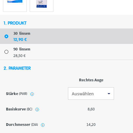
1. PRODUKT
30
linsen
12
,90
€
90
linsen
28
,50
€
2. PARAMETER
Rechtes Auge
Stärke
(PWR)
i
Basiskurve
8,60
(BC)
i
Durchmesser
14,20
(DIA)
i