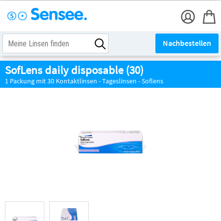
Nachbestellen
SofLens daily disposable (30)
1 Packung mit 30 Kontaktlinsen - Tageslinsen - Soflens