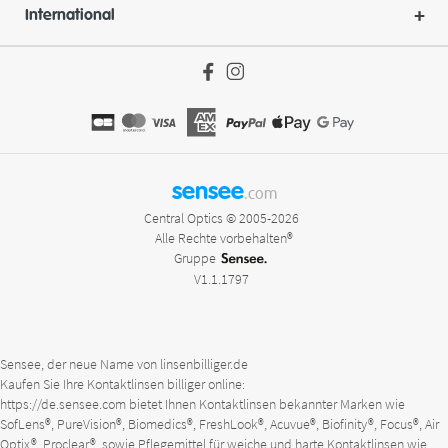
International
sensee
.com
Central Optics © 2005-2026
Alle Rechte vorbehalten®
Gruppe
V1.1.1797
Sensee, der neue Name von linsenbilliger.de
Kaufen Sie Ihre Kontaktlinsen billiger online:
https://de.sensee.com
bietet Ihnen Kontaktlinsen bekannter Marken wie
SofLens®, PureVision®, Biomedics®, FreshLook®, Acuvue®, Biofinity®, Focus®, Air
Optix®, Proclear®, sowie Pflegemittel für weiche und harte Kontaktlinsen wie