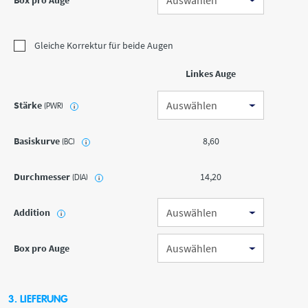
Box pro Auge
Gleiche Korrektur für beide Augen
Linkes Auge
Stärke
(PWR)
i
Basiskurve
8,60
(BC)
i
Durchmesser
14,20
(DIA)
i
Addition
i
Box pro Auge
3. LIEFERUNG