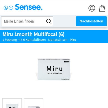
Nachbestellen
Miru 1month Multifocal (6)
1 Packung mit 6 Kontaktlinsen - Monatslinsen - Miru