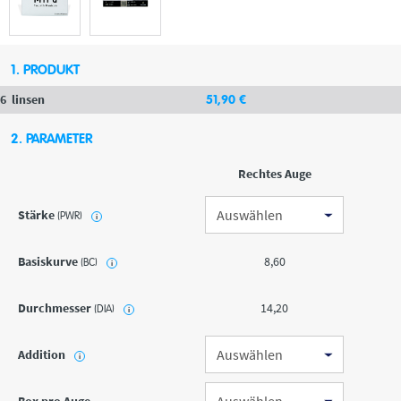
1. PRODUKT
6
linsen
51
,90
€
2. PARAMETER
Rechtes Auge
Stärke
(PWR)
i
Basiskurve
8,60
(BC)
i
Durchmesser
14,20
(DIA)
i
Addition
i