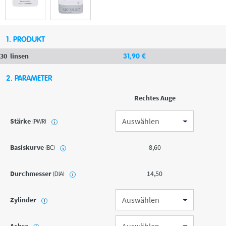
1. PRODUKT
30
linsen
31
,90
€
2. PARAMETER
Rechtes Auge
Stärke
(PWR)
i
Basiskurve
8,60
(BC)
i
Durchmesser
14,50
(DIA)
i
Zylinder
i