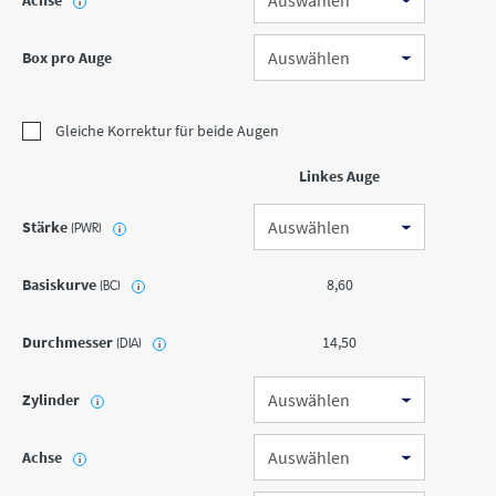
Achse
i
Box pro Auge
Gleiche Korrektur für beide Augen
Linkes Auge
Stärke
(PWR)
i
Basiskurve
8,60
(BC)
i
Durchmesser
14,50
(DIA)
i
Zylinder
i
Achse
i