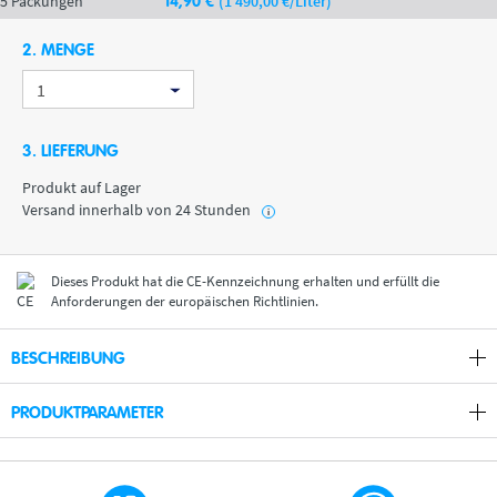
5 Packungen
14
,90
€
(1 490
,00
€
/Liter)
2. MENGE
3. LIEFERUNG
Produkt auf Lager
Versand innerhalb von 24 Stunden
i
Dieses Produkt hat die CE-Kennzeichnung erhalten und erfüllt die
Anforderungen der europäischen Richtlinien.
BESCHREIBUNG
PRODUKTPARAMETER