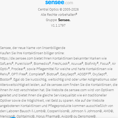
sensee
.com
Central Optics © 2005-2026
Alle Rechte vorbehalten®
Gruppe
V1.1.1797
Sensee, der neue Name von linsenbilliger.de
Kaufen Sie Ihre Kontaktlinsen billiger online:
https://de.sensee.com
bietet Ihnen Kontaktlinsen bekannter Marken wie
SofLens®, PureVision®, Biomedics®, FreshLook®, Acuvue®, Biofinity®, Focus®, Air
Optix®, Proclear®, sowie Pflegemittel für weiche und harte Kontaktlinsen wie
ReNu®, OPTI Free®, Complete®, Biotrue®, EasySept®, AOSEPT®, OxySept®,
Boston®. Egal ob Sie kurzsichtig, weitsichtig sind oder unter Astigmatismus oder
Altersweitsichtigkeit leiden, auf
de.sensee.com
finden Sie die Kontaktlinsen, die
Ihnen Ihr Arzt verschrieben hat. Die Website
de.sensee.com
wird von Optikern
geleitet und bietet Ihnen die gleiche Servicequalität wie ein traditioneller
Optiker sowie die Möglichkeit, viel Geld zu sparen. Alle auf der Website
angebotenen Kontaktlinsen und Pflegeprodukte kommen ausschließlich von
den Laboren Bausch & Lomb©, CooperVision©, Johnson & Johnson©, AMO©,
Menicon©, Ophtalmic©, Horus Pharma©, Avizor© ou Densmore©.