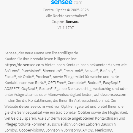
sensee
.com
Central Optics © 2005-2026
Alle Rechte vorbehalten®
Gruppe
V1.1.1797
Sensee, der neue Name von linsenbilliger.de
Kaufen Sie Ihre Kontaktlinsen billiger online:
https://de.sensee.com
bietet Ihnen Kontaktlinsen bekannter Marken wie
SofLens®, PureVision®, Biomedics®, FreshLook®, Acuvue®, Biofinity®,
Focus®, Air Optix®, Proclear®, sowie Pflegemittel für weiche und harte
Kontaktlinsen wie ReNu®, OPTI Free®, Complete®, Biotrue®, EasySept®,
AOSEPT®, OxySept®, Boston®. Egal ob Sie kurzsichtig, weitsichtig sind oder
unter Astigmatismus oder Altersweitsichtigkeit leiden, auf
de.sensee.com
finden Sie die Kontaktlinsen, die Ihnen Ihr Arzt verschrieben hat. Die
Website
de.sensee.com
wird von Optikern geleitet und bietet Ihnen die
gleiche Servicequalität wie ein traditioneller Optiker sowie die Möglichkeit,
viel Geld zu sparen. Alle auf der Website angebotenen Kontaktlinsen und
Pflegeprodukte kommen ausschließlich von den Laboren Bausch &
Lomb©, CooperVision©, Johnson & Johnson©, AMO©, Menicon©,