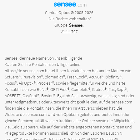
sensee
.com
Central Optics © 2005-2026
Alle Rechte vorbehalten®
Gruppe
V1.1.1797
Sensee, der neue Name von linsenbilliger.de
Kaufen Sie Ihre Kontaktlinsen billiger online:
https://de.sensee.com
bietet Ihnen Kontaktlinsen bekannter Marken wie
SofLens®, PureVision®, Biomedics®, FreshLook®, Acuvue®, Biofinity®,
Focus®, Air Optix®, Proclear®, sowie Pflegemittel für weiche und harte
Kontaktlinsen wie ReNu®, OPTI Free®, Complete®, Biotrue®, EasySept®,
AOSEPT®, OxySept®, Boston®. Egal ob Sie kurzsichtig, weitsichtig sind oder
unter Astigmatismus oder Altersweitsichtigkeit leiden, auf
de.sensee.com
finden Sie die Kontaktlinsen, die Ihnen Ihr Arzt verschrieben hat. Die
Website
de.sensee.com
wird von Optikern geleitet und bietet Ihnen die
gleiche Servicequalität wie ein traditioneller Optiker sowie die Möglichkeit,
viel Geld zu sparen. Alle auf der Website angebotenen Kontaktlinsen und
Pflegeprodukte kommen ausschließlich von den Laboren Bausch &
Lomb©, CooperVision©, Johnson & Johnson©, AMO©, Menicon©,